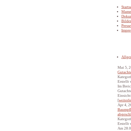
Starts
Mamm
Doku
Bilde
Presse
Impre
News
Allge
Mai 5, 
Gutachte
Kategor
Erstellt
Im Brei
Gutachte
Einsicht 
[
weiterl
Apr 4, 
Baumpfl
abgesch
Kategor
Erstellt
Am 28.0