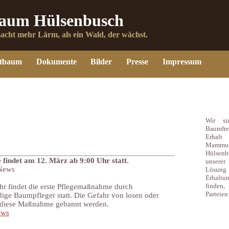
um Hülsenbusch
macht mehr Lärm, als ein Wald, der wächst.
tbaum
Dokumente
Bilder
Presse
Impressum
Über 
Wir s
Baumfre
Erhal
Mammut
Hülsen
findet am 12. März ab 9:00 Uhr statt.
unsere
 News
Lösung
Erhalt
finden,
r findet die erste Pflegemaßnahme durch
Parteien
e Baumpfleger statt. Die Gefahr von losen oder
h diese Maßnahme gebannt werden.
ews
Naviga