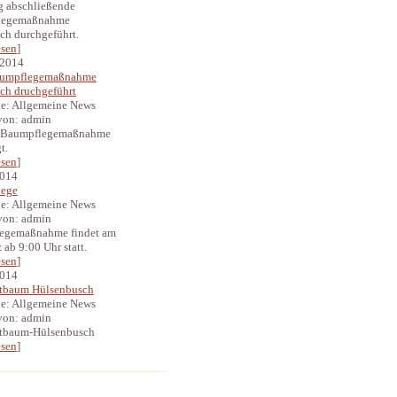
g abschließende
legemaßnahme
ich durchgeführt.
esen
]
 2014
aumpflegemaßnahme
ich druchgeführt
ie: Allgemeine News
 von: admin
e Baumpflegemaßnahme
t.
esen
]
2014
lege
ie: Allgemeine News
 von: admin
flegemaßnahme findet am
 ab 9:00 Uhr statt.
esen
]
2014
baum Hülsenbusch
ie: Allgemeine News
 von: admin
baum-Hülsenbusch
esen
]