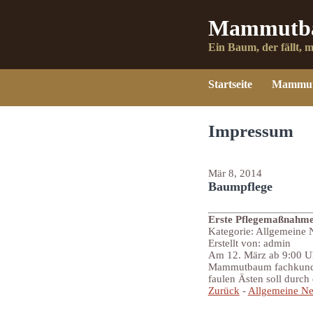
Mammutba
Ein Baum, der fällt, 
Startseite
Mammu
Impressum
Mär 8, 2014
Baumpflege
Erste Pflegemaßnahme 
Kategorie: Allgemeine
Erstellt von: admin
Am 12. März ab 9:00 Uh
Mammutbaum fachkundig
faulen Ästen soll durc
Zurück
-
Allgemeine N