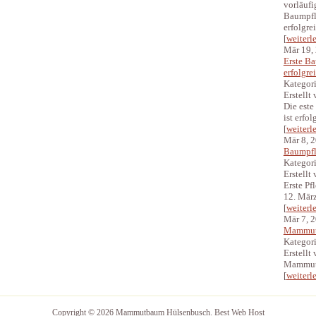
vorläufi
Baumpf
erfolgre
[
weiterl
Mär 19,
Erste B
erfolgre
Kategor
Erstellt
Die est
ist erfolg
[
weiterl
Mär 8, 
Baumpf
Kategor
Erstellt
Erste P
12. März
[
weiterl
Mär 7, 
Mammut
Kategor
Erstellt
Mammut
[
weiterl
Copyright © 2026 Mammutbaum Hülsenbusch.
Best Web Host