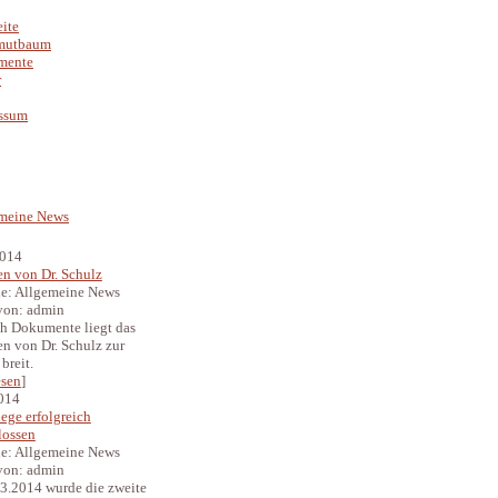
eite
utbaum
mente
r
ssum
meine News
2014
n von Dr. Schulz
ie: Allgemeine News
 von: admin
ch Dokumente liegt das
n von Dr. Schulz zur
breit.
esen
]
2014
ege erfolgreich
lossen
ie: Allgemeine News
 von: admin
3.2014 wurde die zweite