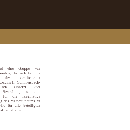
uns
ind eine Gruppe von
unden, die sich für den
t des verbliebenen
baums in Gummersbach-
busch einsetzt. Ziel
r Bestrebung ist eine
 für die langfristige
ung des Mammutbaums zu
 die für alle beteiligten
 akzeptabel ist.
tion