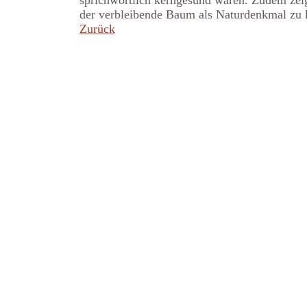
sprichwörtlich kerngesund waren. Zudem zeig
der verbleibende Baum als Naturdenkmal zu kl
Zurück